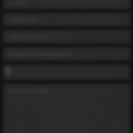
E-mail*
Téléphone*
Adresse et ville*
Plaque d'immatriculation*
Votre message*