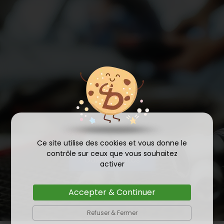
Ce site utilise des cookies et vous donne le
contrôle sur ceux que vous souhaitez
Galerie photos
activer
Accepter & Continuer
Refuser & Fermer